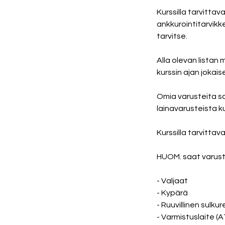
Kurssilla tarvittav
ankkurointitarvikk
tarvitse.
Alla olevan listan
kurssin ajan jokais
Omia varusteita 
lainavarusteista ku
Kurssilla tarvitta
HUOM. saat varustee
- Valjaat
- Kypärä
- Ruuvillinen sulk
- Varmistuslaite (