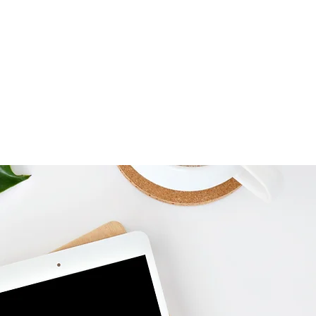
o
Ensikertalainen
Junnut
Ryhmät
More