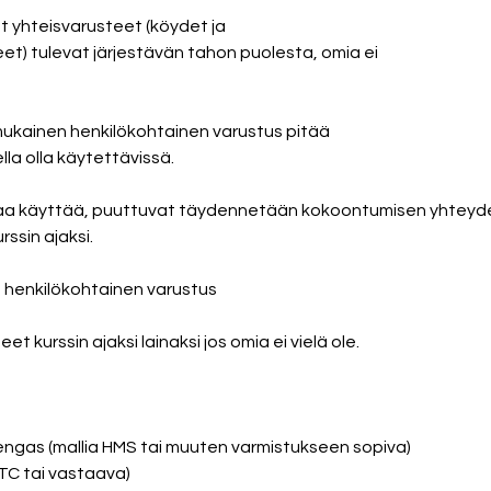
at yhteisvarusteet (köydet ja
eet) tulevat järjestävän tahon puolesta, omia ei
 mukainen henkilökohtainen varustus pitää
ella olla käytettävissä.
saa käyttää, puuttuvat täydennetään kokoontumisen yhteyd
rssin ajaksi.
va henkilökohtainen varustus
t kurssin ajaksi lainaksi jos omia ei vielä ole.
urengas (mallia HMS tai muuten varmistukseen sopiva)
ATC tai vastaava)