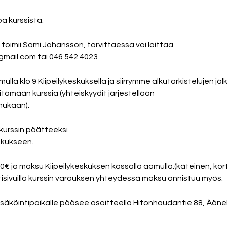
a kurssista.
 toimii Sami Johansson, tarvittaessa voi laittaa
gmail.com tai 046 542 4023
a klo 9 Kiipeilykeskuksella ja siirrymme alkutarkistelujen jä
itämään kurssia (yhteiskyydit järjestellään
mukaan).
 kurssin päätteeksi
eskukseen.
20€ ja maksu Kiipeilykeskuksen kassalla aamulla.(käteinen, kor
ttisivuilla kurssin varauksen yhteydessä maksu onnistuu myös.
säköintipaikalle pääsee osoitteella Hitonhaudantie 88, Ääne