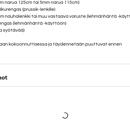
(6mm narua 125cm tai 5mm narua 115cm)
sulkurengas (prussik-lenkille)
 nauhalenkki tai muu vastaava varuste (lehmänhäntä -käyt
urengas (lehmänhäntä -käyttöön)
ja syötävää)
etaan kokoonnuttaessa ja täydennetään puuttuvat ennen
not