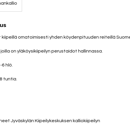
ankallio
aus
it kiipeillä omatoimisesti yhden köydenpituuden reiteillä Suom
e, joilla on yläköysikiipeilyn perustaidot hallinnassa.
-6 hlö.
8 tuntia.
neet Jyväskylän Kiipeilykeskuksen kalliokiipeilyn