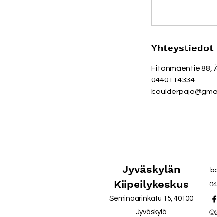
Yhteystiedot
Hitonmäentie 88, 
0440114334
boulderpaja@gmai
Jyväskylän
b
Kiipeilykeskus
04
Seminaarinkatu 15, 40100
©2
Jyväskylä