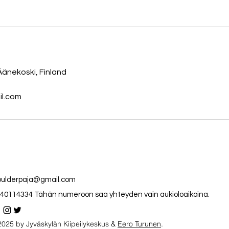
Äänekoski, Finland
l.com
oulderpaja@gmail.com
40114334 Tähän numeroon saa yhteyden vain aukioloaikoina.
025 by Jyväskylän Kiipeilykeskus &
Eero Turunen
.