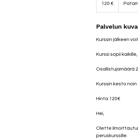
120 €
Patam
Palvelun kuv
Kurssin jälkeen vo
Kurssi sopii kaikill
Osallistujamäärä 2
Kurssin kesto noin 
Hinta 120€
Hei,
Olette ilmoittautu
peruskurssille.