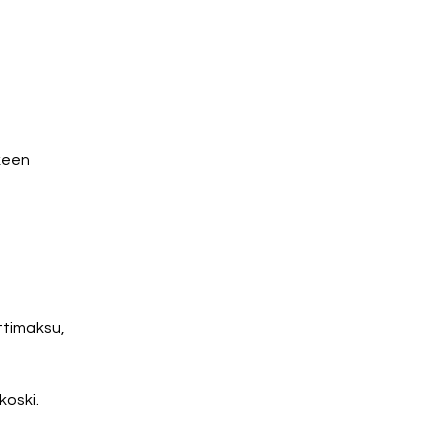
lkeen
ttimaksu,
koski.