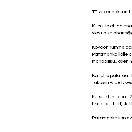
Tässä ennakkoinfo
Kurssilla ohjaajana
viestiä sajohans@
Kokoonnumme aamull
Patamankalliolle p
mahdollisuuksien 
Kalliolta palataan
takaisin Kiipeilyk
Kurssin hinta on 1
liikuntasetelit)Ne
Patamankallion py