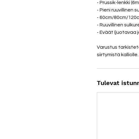
- Prussik-lenkki 
- Pieni ruuvillinen 
- 60cm/80cm/120cm
- Ruuvillinen sulk
- Eväät (juotavaa 
Varustus tarkist
siirtymistä kalliolle.
Tulevat istun