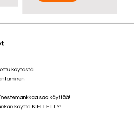
t
ettu käytöstä.
rantaminen
nestemankkaa saa käyttää!
ankan käyttö KIELLETTY!