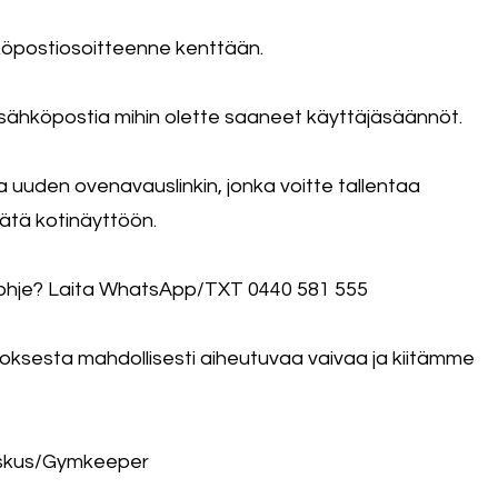
postiosoitteenne kenttään.
ähköpostia mihin olette saaneet käyttäjäsäännöt.
 uuden ovenavauslinkin, jonka voitte tallentaa
isätä kotinäyttöön.
va ohje? Laita WhatsApp/TXT 0440 581 555
ksesta mahdollisesti aiheutuvaa vaivaa ja kiitämme
keskus/Gymkeeper