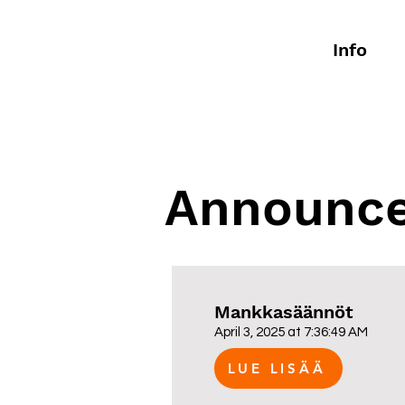
Home
Prices
Info
Fi
Announc
Mankkasäännöt
April 3, 2025 at 7:36:49 AM
LUE LISÄÄ