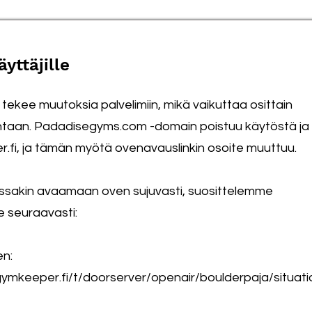
yttäjille
ekee muutoksia palvelimiin, mikä vaikuttaa osittain
ntaan. Padadisegyms.com -domain poistuu käytöstä ja
er.fi, ja tämän myötä ovenavauslinkin osoite muuttuu.
ossakin avaamaan oven sujuvasti, suosittelemme
e seuraavasti:
en:
gymkeeper.fi/t/doorserver/openair/boulderpaja/situati