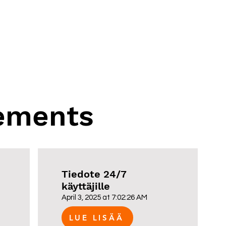
rst-time
Kids and Teens Courses
More
ements
Tiedote 24/7
käyttäjille
April 3, 2025 at 7:02:26 AM
LUE LISÄÄ