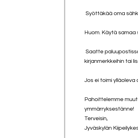
Syöttäkää oma sähkö
Huom. Käytä samaa s
Saatte paluupostissa
kirjanmerkkeihin tai l
Jos ei toimi ylläole
Pahoittelemme muuto
ymmärryksestänne!
Terveisin,
Jyväskylän Kiipeily