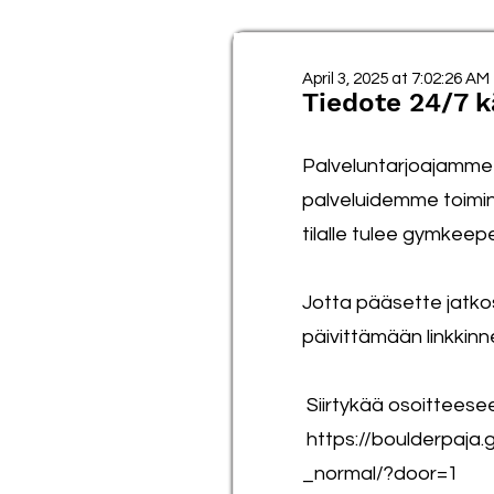
April 3, 2025 at 7:02:26 AM
Tiedote 24/7 kä
Palveluntarjoajamme t
palveluidemme toimi
tilalle tulee gymkeep
Jotta pääsette jatk
päivittämään linkkinn
Siirtykää osoitteese
https://boulderpaja.
_normal/?door=1